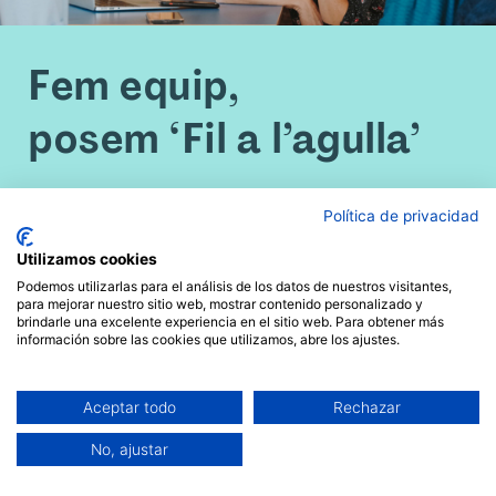
Fem equip
‚
posem
‘
Fil a l
’
agulla
’
Política de privacidad
Utilizamos cookies
Som una cooperativa sense ànim de
Podemos utilizarlas para el análisis de los datos de nuestros visitantes,
para mejorar nuestro sitio web, mostrar contenido personalizado y
lucre especialitzada en facilitació i
brindarle una excelente experiencia en el sitio web. Para obtener más
información sobre las cookies que utilizamos, abre los ajustes.
en la promoció de noves formes de
lideratge.
Aceptar todo
Rechazar
No, ajustar