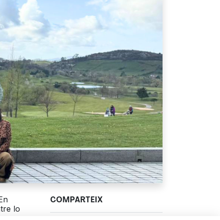
 En
COMPARTEIX
tre lo