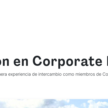
mos
Qué ofrecemos
Fórmate con nosotras
Re
ón en Corporate
mera experiencia de intercambio como miembros de Co