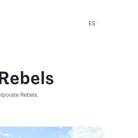
ES
cursos
Blog
Contacto
 Rebels
rporate Rebels.