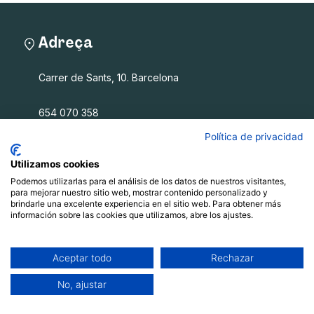
Adreça
Carrer de Sants, 10. Barcelona
654 070 358
info@filalagulla.org
Política de privacidad
Utilizamos cookies
Podemos utilizarlas para el análisis de los datos de nuestros visitantes,
Fil a l'agulla SCCL
para mejorar nuestro sitio web, mostrar contenido personalizado y
brindarle una excelente experiencia en el sitio web. Para obtener más
información sobre las cookies que utilizamos, abre los ajustes.
Què oferim
Qui som
Blog
Aceptar todo
Rechazar
Recursos
No, ajustar
Contacte