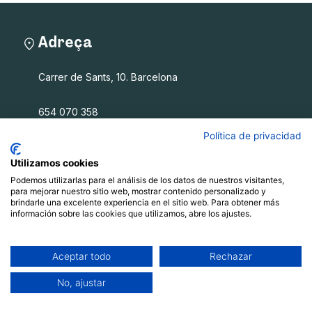
Adreça
Carrer de Sants, 10. Barcelona
654 070 358
info@filalagulla.org
Política de privacidad
Utilizamos cookies
Podemos utilizarlas para el análisis de los datos de nuestros visitantes,
Fil a l'agulla SCCL
para mejorar nuestro sitio web, mostrar contenido personalizado y
brindarle una excelente experiencia en el sitio web. Para obtener más
información sobre las cookies que utilizamos, abre los ajustes.
Què oferim
Qui som
Blog
Aceptar todo
Rechazar
Recursos
No, ajustar
Contacte