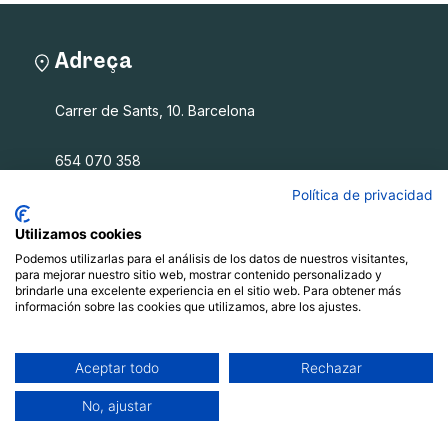
Adreça
Carrer de Sants, 10. Barcelona
654 070 358
info@filalagulla.org
Política de privacidad
Utilizamos cookies
Podemos utilizarlas para el análisis de los datos de nuestros visitantes,
Fil a l'agulla SCCL
para mejorar nuestro sitio web, mostrar contenido personalizado y
brindarle una excelente experiencia en el sitio web. Para obtener más
información sobre las cookies que utilizamos, abre los ajustes.
Què oferim
Qui som
Blog
Aceptar todo
Rechazar
Recursos
No, ajustar
Contacte