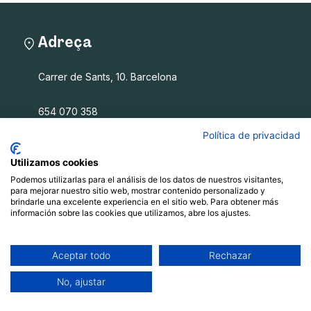
Adreça
Carrer de Sants, 10. Barcelona
654 070 358
info@filalagulla.org
Política de privacidad
Utilizamos cookies
Podemos utilizarlas para el análisis de los datos de nuestros visitantes,
Fil a l'agulla SCCL
para mejorar nuestro sitio web, mostrar contenido personalizado y
brindarle una excelente experiencia en el sitio web. Para obtener más
información sobre las cookies que utilizamos, abre los ajustes.
Què oferim
Qui som
Blog
Aceptar todo
Rechazar
Recursos
No, ajustar
Contacte