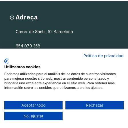
Adreça
Carrer de Sants, 10. Barcelona
654 070 358
info@filalagulla.org
Política de privacidad
Utilizamos cookies
Podemos utilizarlas para el análisis de los datos de nuestros visitantes,
Fil a l'agulla SCCL
para mejorar nuestro sitio web, mostrar contenido personalizado y
brindarle una excelente experiencia en el sitio web. Para obtener más
información sobre las cookies que utilizamos, abre los ajustes.
Què oferim
Qui som
Blog
Aceptar todo
Rechazar
Recursos
No, ajustar
Contacte