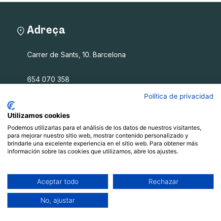
Adreça
Carrer de Sants, 10. Barcelona
654 070 358
info@filalagulla.org
Política de privacidad
Utilizamos cookies
Podemos utilizarlas para el análisis de los datos de nuestros visitantes,
Fil a l'agulla SCCL
para mejorar nuestro sitio web, mostrar contenido personalizado y
brindarle una excelente experiencia en el sitio web. Para obtener más
información sobre las cookies que utilizamos, abre los ajustes.
Què oferim
Qui som
Blog
Aceptar todo
Rechazar
Recursos
No, ajustar
Contacte