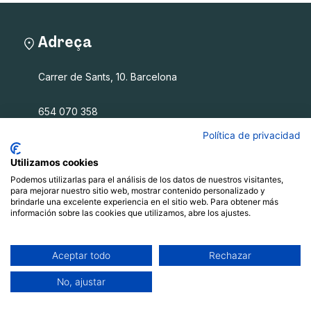
Adreça
Carrer de Sants, 10. Barcelona
654 070 358
info@filalagulla.org
Política de privacidad
Utilizamos cookies
Podemos utilizarlas para el análisis de los datos de nuestros visitantes,
Fil a l'agulla SCCL
para mejorar nuestro sitio web, mostrar contenido personalizado y
brindarle una excelente experiencia en el sitio web. Para obtener más
información sobre las cookies que utilizamos, abre los ajustes.
Què oferim
Qui som
Blog
Aceptar todo
Rechazar
Recursos
No, ajustar
Contacte