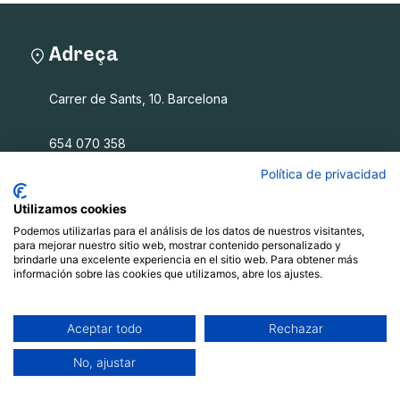
Adreça
Carrer de Sants, 10. Barcelona
654 070 358
info@filalagulla.org
Política de privacidad
Utilizamos cookies
Podemos utilizarlas para el análisis de los datos de nuestros visitantes,
Fil a l'agulla SCCL
para mejorar nuestro sitio web, mostrar contenido personalizado y
brindarle una excelente experiencia en el sitio web. Para obtener más
información sobre las cookies que utilizamos, abre los ajustes.
Què oferim
Qui som
Blog
Aceptar todo
Rechazar
Recursos
No, ajustar
Contacte