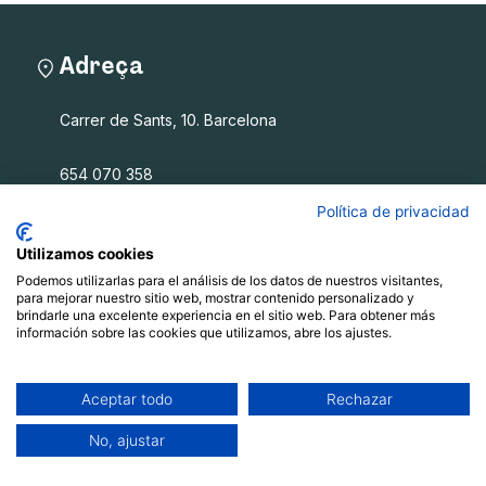
Adreça
Carrer de Sants, 10. Barcelona
654 070 358
info@filalagulla.org
Política de privacidad
Utilizamos cookies
Podemos utilizarlas para el análisis de los datos de nuestros visitantes,
Fil a l'agulla SCCL
para mejorar nuestro sitio web, mostrar contenido personalizado y
brindarle una excelente experiencia en el sitio web. Para obtener más
información sobre las cookies que utilizamos, abre los ajustes.
Què oferim
Qui som
Blog
Aceptar todo
Rechazar
Recursos
No, ajustar
Contacte