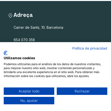
Adreça
Carrer de Sants, 10. Barcelona
654 070 358
info@filalagulla.org
Política de privacidad
Utilizamos cookies
Podemos utilizarlas para el análisis de los datos de nuestros visitantes,
Fil a l'agulla SCCL
para mejorar nuestro sitio web, mostrar contenido personalizado y
brindarle una excelente experiencia en el sitio web. Para obtener más
información sobre las cookies que utilizamos, abre los ajustes.
Què oferim
Qui som
Blog
Aceptar todo
Rechazar
Recursos
No, ajustar
Contacte