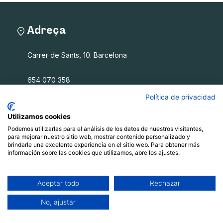
Adreça
Carrer de Sants, 10. Barcelona
654 070 358
info@filalagulla.org
Política de privacidad
Utilizamos cookies
Podemos utilizarlas para el análisis de los datos de nuestros visitantes,
Fil a l'agulla SCCL
para mejorar nuestro sitio web, mostrar contenido personalizado y
brindarle una excelente experiencia en el sitio web. Para obtener más
información sobre las cookies que utilizamos, abre los ajustes.
Què oferim
Qui som
Blog
Aceptar todo
Rechazar
Recursos
No, ajustar
Contacte