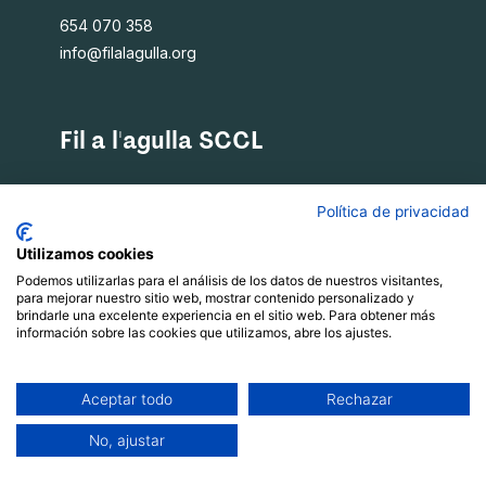
654 070 358
info@filalagulla.org
Fil a l'agulla SCCL
Què oferim
Política de privacidad
Qui som
Blog
Utilizamos cookies
Recursos
Podemos utilizarlas para el análisis de los datos de nuestros visitantes,
para mejorar nuestro sitio web, mostrar contenido personalizado y
Contacte
brindarle una excelente experiencia en el sitio web. Para obtener más
información sobre las cookies que utilizamos, abre los ajustes.
Política de privacitat
|
Xarxes socials
Avís Legal
Aceptar todo
Rechazar
|
Política de cookies
No, ajustar