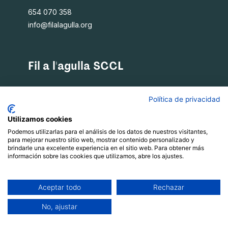
654 070 358
info@filalagulla.org
Fil a l'agulla SCCL
Què oferim
Política de privacidad
Qui som
Blog
Utilizamos cookies
Recursos
Podemos utilizarlas para el análisis de los datos de nuestros visitantes,
para mejorar nuestro sitio web, mostrar contenido personalizado y
Contacte
brindarle una excelente experiencia en el sitio web. Para obtener más
información sobre las cookies que utilizamos, abre los ajustes.
Política de privacitat
|
Xarxes socials
Avís Legal
Aceptar todo
Rechazar
|
Política de cookies
No, ajustar