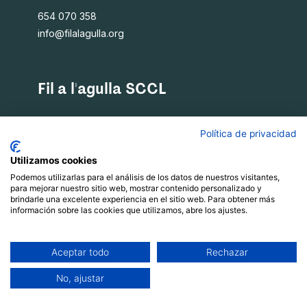
654 070 358
info@filalagulla.org
Fil a l'agulla SCCL
Què oferim
Política de privacidad
Qui som
Blog
Utilizamos cookies
Recursos
Podemos utilizarlas para el análisis de los datos de nuestros visitantes,
para mejorar nuestro sitio web, mostrar contenido personalizado y
Contacte
brindarle una excelente experiencia en el sitio web. Para obtener más
información sobre las cookies que utilizamos, abre los ajustes.
Política de privacitat
|
Xarxes socials
Avís Legal
Aceptar todo
Rechazar
|
Política de cookies
No, ajustar