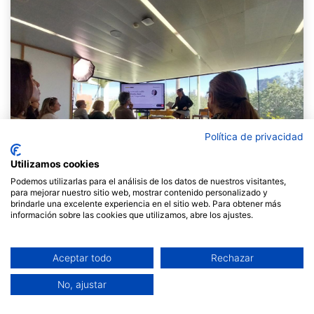
Política de privacidad
Utilizamos cookies
Podemos utilizarlas para el análisis de los datos de nuestros visitantes,
para mejorar nuestro sitio web, mostrar contenido personalizado y
brindarle una excelente experiencia en el sitio web. Para obtener más
información sobre las cookies que utilizamos, abre los ajustes.
El dijous passat ens van convidar a donar una xerrada
Aceptar todo
Rechazar
a la
Jornada Lideratges per a un nou paradigma en
el marc de #DiesInnoBA
i al nou equipament Lidera de
No, ajustar
Barcelona Activa.