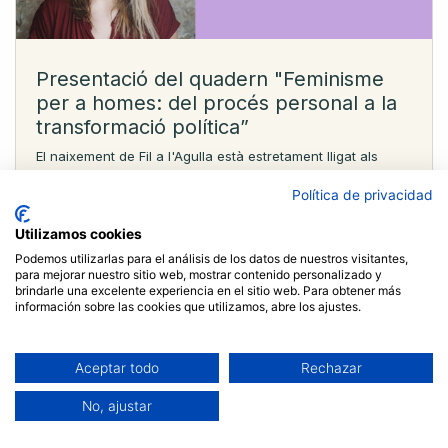
Presentació del quadern "Feminisme
per a homes: del procés personal a la
transformació política”
El naixement de Fil a l'Agulla està estretament lligat als
feminismes. Aquest 29 de novembre, en el marc de la
setmana per l'eliminació de les violències masclistes, i com
Política de privacidad
a contribució de la nostra c...
Utilizamos cookies
Feminisme
Veus de Fil
Xerrades
Podemos utilizarlas para el análisis de los datos de nuestros visitantes,
para mejorar nuestro sitio web, mostrar contenido personalizado y
brindarle una excelente experiencia en el sitio web. Para obtener más
información sobre las cookies que utilizamos, abre los ajustes.
Aceptar todo
Rechazar
No, ajustar