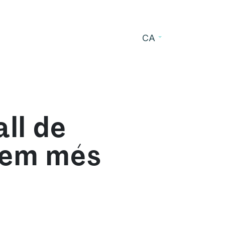
CA
s
Blog
Contacte
all de
tem més