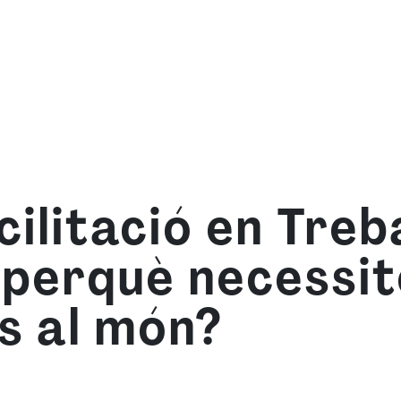
om
Què oferim
Forma't amb nosaltres
Recurso
cilitació en Treb
 perquè necessi
s al món?