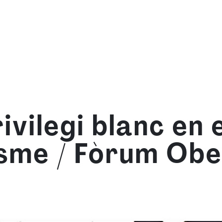
om
Què oferim
Forma't amb nosaltres
Recurso
ivilegi blanc en e
sme / Fòrum Obe