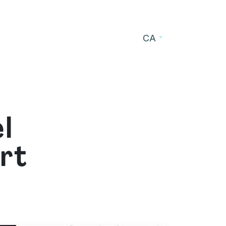
CA
s
Blog
Contacte
l
rt