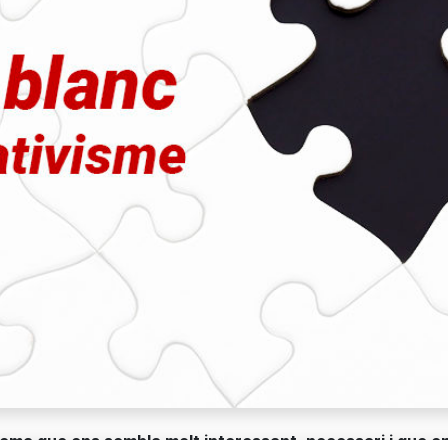
ema que ens sembla molt interessant, necessari i que e