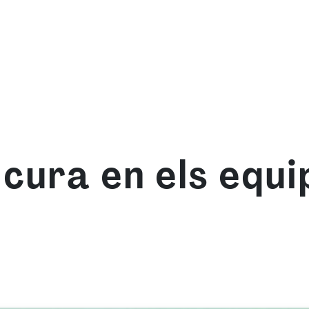
om
Què oferim
Forma't amb nosaltres
Recurso
 cura en els equi