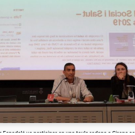
na Espadalé va participar en una taula rodona a Girona so