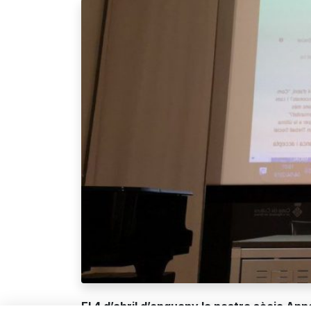
El 4 d’abril d’enguany la nostra sòcia An