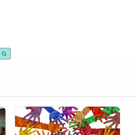
om
Què oferim
Forma't amb nosaltres
Recurso