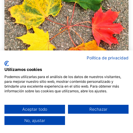
Política de privacidad
Utilizamos cookies
Podemos utilizarlas para el análisis de los datos de nuestros visitantes,
para mejorar nuestro sitio web, mostrar contenido personalizado y
brindarle una excelente experiencia en el sitio web. Para obtener más
información sobre las cookies que utilizamos, abre los ajustes.
Un article elaborat per l’equip de Fil a l’agulla.
Tornar a la feina i a l’escola des
Aceptar todo
Rechazar
de les cures
No, ajustar
Entre la setmana passada i aquesta, l’equip de Fil a
l’agulla hem tornat progressivament a la feina després