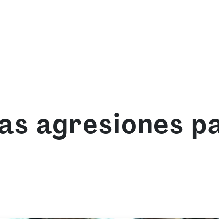
mos
Qué ofrecemos
Fórmate con nosotras
Re
las agresiones p