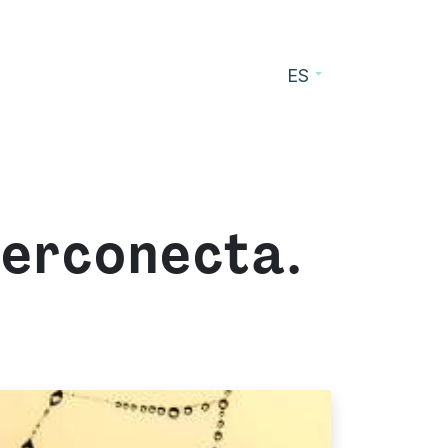
ES
cursos
Blog
Contacto
terconecta.