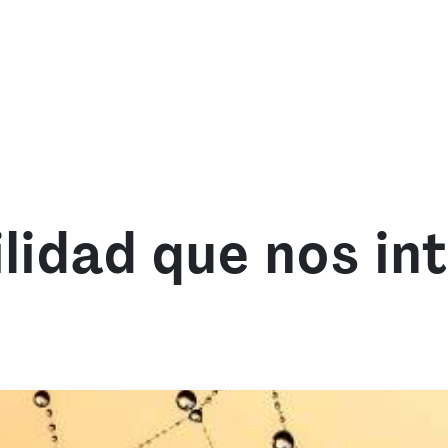
mos
Qué ofrecemos
Fórmate con nosotras
Re
ilidad que nos in