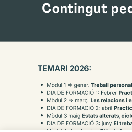
Contingut pe
TEMARI 2026:
Mòdul 1 ⇒ gener.
Treball persona
DIA DE FORMACIÓ 1: Febrer
Pract
Mòdul 2 ⇒ març
Les relacions i e
DIA DE FORMACIÓ 2: abril
Practic
Mòdul 3 maig
Estats alterats, cic
DIA DE FORMACIÓ 3: juny
El treb
Mòdul 4 ⇒ setembre
El treball a