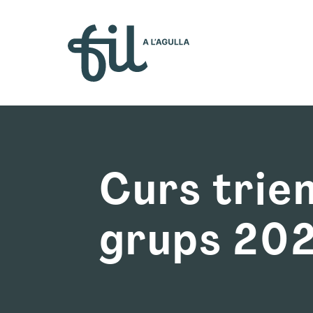
Quiénes so
Curs trien
grups 20