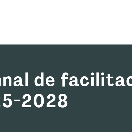
mos
Qué ofrecemos
Fórmate con nosotras
Re
nal de facilita
25-2028