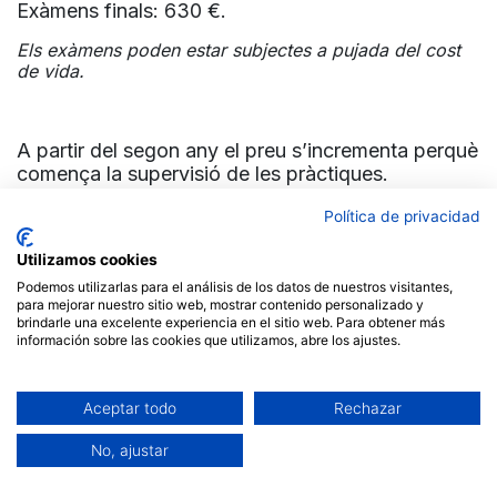
Exàmens finals: 630 €.
Els exàmens poden estar subjectes a pujada del cost
de vida.
A partir del segon any el preu s’incrementa perquè
comença la supervisió de les pràctiques.
Un cop finalitzat el tercer any es fan els exàmens
Política de privacidad
finals que acreditaran l’assoliment de les
competències que proposa la formació.
Utilizamos cookies
Podemos utilizarlas para el análisis de los datos de nuestros visitantes,
Important: aquest preu està basat en un mínim de
para mejorar nuestro sitio web, mostrar contenido personalizado y
brindarle una excelente experiencia en el sitio web. Para obtener más
requisits, i cal tenir en compte que segons
información sobre las cookies que utilizamos, abre los ajustes.
l’itinerari formatiu el cost pot canviar.
Aceptar todo
Rechazar
Modalitats de pagament
No, ajustar
L’entrevista d’admissió és obligatòria i té un
cost de 65 €. Es pagarà en el moment de la