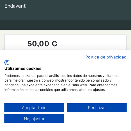
Endavant!
50,00
€
Comprar ahora
Política de privacidad
Agregar al carrito
Utilizamos cookies
Podemos utilizarlas para el análisis de los datos de nuestros visitantes,
Ja estic registrat/da
Más información
para mejorar nuestro sitio web, mostrar contenido personalizado y
brindarle una excelente experiencia en el sitio web. Para obtener más
información sobre las cookies que utilizamos, abre los ajustes.
Curso
Aceptar todo
Rechazar
Filtrar y ordenar
No, ajustar