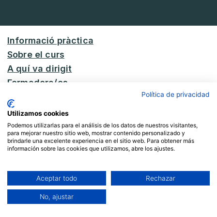
Informació pràctica
Sobre el curs
A quí va dirigit
Formadora/es
Política de privacidad
Continguts
Preus i pagament
Utilizamos cookies
Podemos utilizarlas para el análisis de los datos de nuestros visitantes,
para mejorar nuestro sitio web, mostrar contenido personalizado y
brindarle una excelente experiencia en el sitio web. Para obtener más
información sobre las cookies que utilizamos, abre los ajustes.
Informació pràctica
Aceptar todo
Rechazar
No, ajustar
Calendari