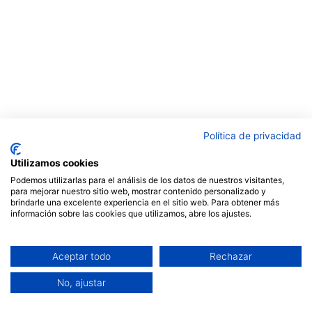
Curs de facilitació en el món
Política de privacidad
educatiu (Mòdul 1) 2025-2026
Utilizamos cookies
Podemos utilizarlas para el análisis de los datos de nuestros visitantes,
145,00
€
para mejorar nuestro sitio web, mostrar contenido personalizado y
brindarle una excelente experiencia en el sitio web. Para obtener más
información sobre las cookies que utilizamos, abre los ajustes.
Aceptar todo
Rechazar
AFEGEIX A LA CISTELLA
No, ajustar
Termes i Condicions