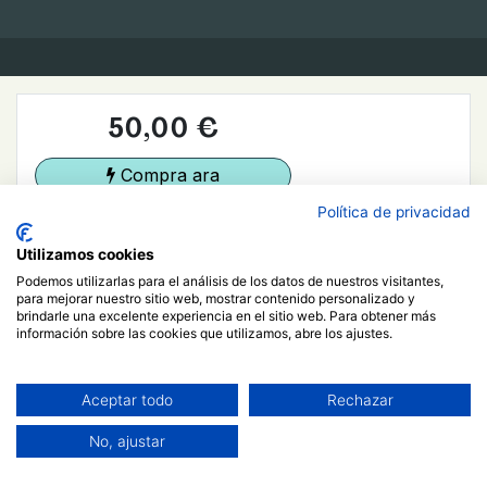
50,00
€
Compra ara
Política de privacidad
Afegir a la cistella
Ja estic registrat/da
Més informació
Utilizamos cookies
Podemos utilizarlas para el análisis de los datos de nuestros visitantes,
para mejorar nuestro sitio web, mostrar contenido personalizado y
brindarle una excelente experiencia en el sitio web. Para obtener más
Curs
información sobre las cookies que utilizamos, abre los ajustes.
Filtre i ordre
Aceptar todo
Rechazar
Neteja els filtres
No, ajustar