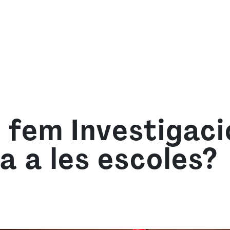
om
Què oferim
Forma't amb nosaltres
Recurso
è fem Investigaci
a a les escoles?