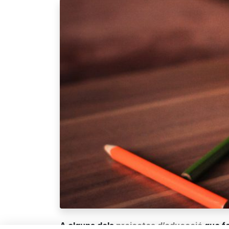
A alguns dels
projectes d’educació
que fe