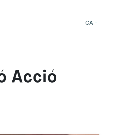
CA
s
Blog
Contacte
ó Acció