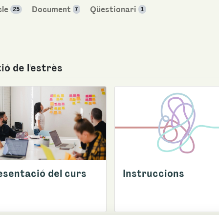
cle
Document
Qüestionari
25
7
1
ió de l'estrès
esentació del curs
Instruccions