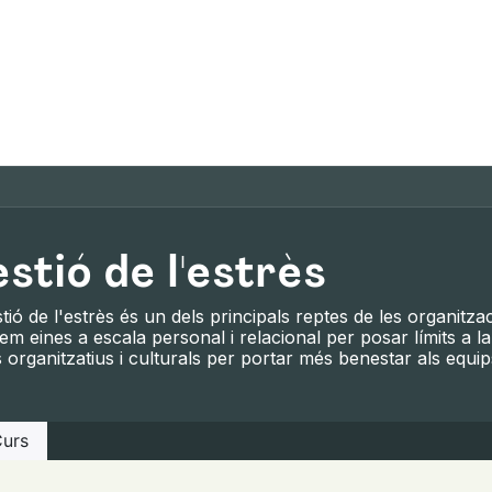
om
Què oferim
Forma't amb nosaltres
Recurso
stió de l'estrès
tió de l'estrès és un dels principals reptes de les organitz
m eines a escala personal i relacional per posar límits a la
 organitzatius i culturals per portar més benestar als equip
urs