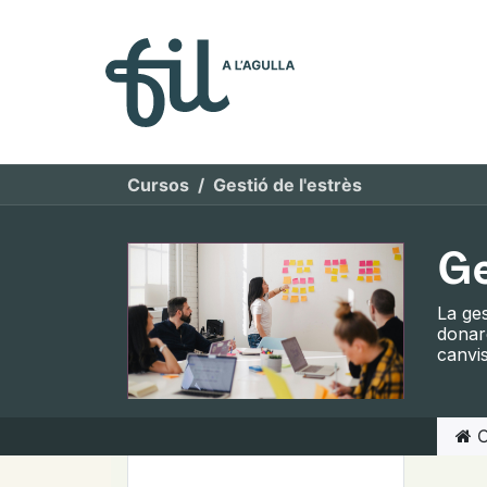
Qui s
Cursos
Gestió de l'estrès
Ge
La ges
donare
canvis
C