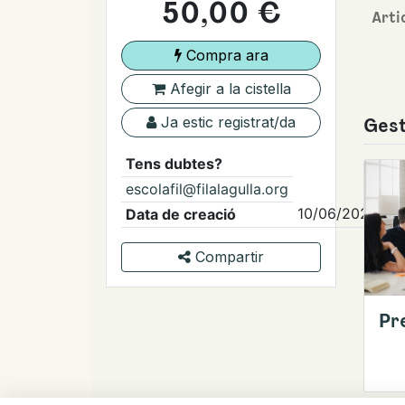
50,00
€
Arti
Compra ara
Afegir a la cistella
Ja estic registrat/da
Gest
Tens dubtes?
escolafil@filalagulla.org
10/06/2026
Data de creació
Compartir
Pr