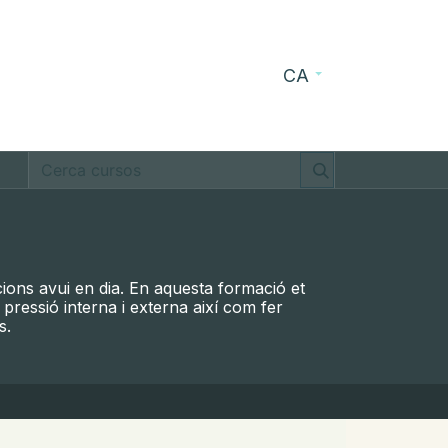
CA
s
Blog
Contacte
acions avui en dia. En aquesta formació et
 pressió interna i externa així com fer
s.