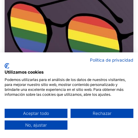
Política de privacidad
Utilizamos cookies
Podemos utilizarlas para el análisis de los datos de nuestros visitantes,
para mejorar nuestro sitio web, mostrar contenido personalizado y
brindarle una excelente experiencia en el sitio web. Para obtener más
información sobre las cookies que utilizamos, abre los ajustes.
El 17 de maig, Dia Internacional contra la LGTBIfòbia,
de 18 a 19.30 h, oferirem la xerrada gratuïta “Aplicant
Aceptar todo
Rechazar
la perspectiva LGTBI+ als grups” a càrrec de Berta
Vallvé i Març Llinàs. Aquesta activitat
en línia, gratuïta
No, ajustar
i oberta a tothom
que hi vulgui participar, està
emmarcada dins del Curs de facilitació triennal que