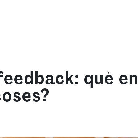
we are
What we offer
Learn with us
Resource
feedback: què en
coses?