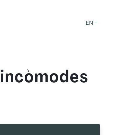
EN
s
Blog
Contact
s incòmodes