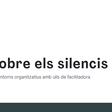
we are
What we offer
Learn with us
Resource
obre els silenci
ntorns organitzatius amb ulls de facilitadora