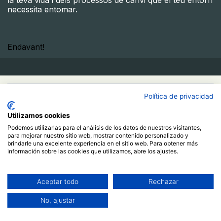
la teva vida i dels processos de canvi que el teu entorn
necessita entomar.
Endavant!​
50,00
€
Política de privacidad
Utilizamos cookies
Comprar ahora
Podemos utilizarlas para el análisis de los datos de nuestros visitantes,
para mejorar nuestro sitio web, mostrar contenido personalizado y
Agregar al carrito
brindarle una excelente experiencia en el sitio web. Para obtener más
información sobre las cookies que utilizamos, abre los ajustes.
Ja estic registrat/da
Más información
Aceptar todo
Rechazar
Curso
No, ajustar