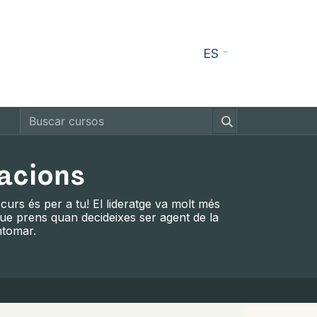
ES
cursos
Blog
Contacto
zacions
urs és per a tu! El lideratge va molt més
que prens quan decideixes ser agent de la
ntomar.