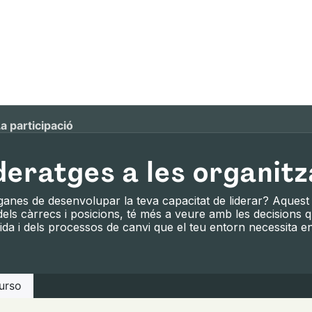
mos
Qué ofrecemos
Fórmate con nosotras
Re
a participació
deratges a les organit
anes de desenvolupar la teva capacitat de liderar? Aquest c
dels càrrecs i posicions, té més a veure amb les decisions 
ida i dels processos de canvi que el teu entorn necessita e
nt!​
urso