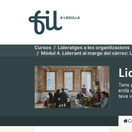
Quiénes so
Cursos
Lideratges a les organitzacions
Mòdul 4. Liderant al marge del càrrec: L
Li
Tens g
enllà 
teva v
Endava
C