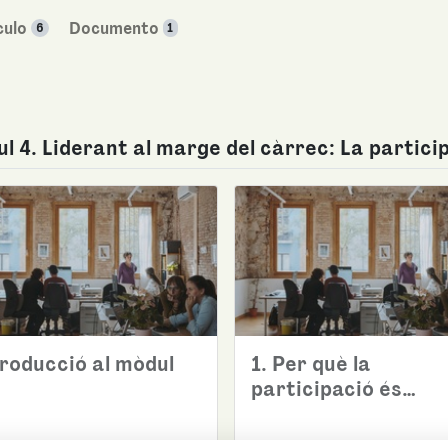
culo
Documento
6
1
l 4. Liderant al marge del càrrec: La partici
troducció al mòdul
1. Per què la
participació és
important i
necessària?