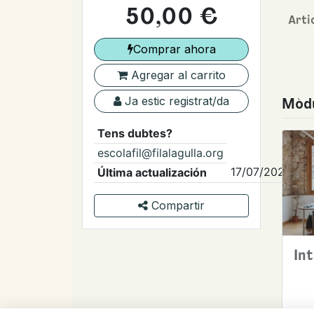
50,00
€
Arti
Comprar ahora
Agregar al carrito
Ja estic registrat/da
Mòdu
Tens dubtes?
escolafil@filalagulla.org
17/07/2025
Última actualización
Compartir
In