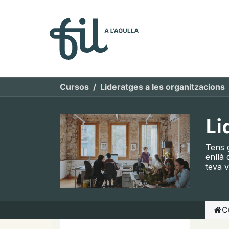
Quiénes so
Cursos
Lideratges a les organitzacions
Li
Tens g
enllà 
teva v
Endava
C