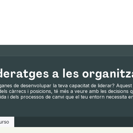
mos
Qué ofrecemos
Fórmate con nosotras
Re
deratges a les organit
anes de desenvolupar la teva capacitat de liderar? Aquest c
dels càrrecs i posicions, té més a veure amb les decisions 
ida i dels processos de canvi que el teu entorn necessita e
nt!​
urso