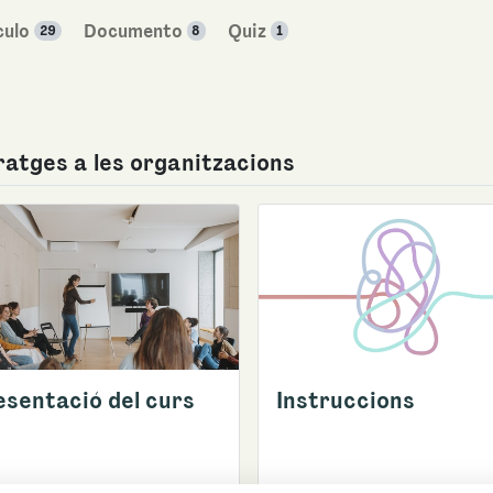
culo
Documento
Quiz
29
8
1
ratges a les organitzacions
esentació del curs
Instruccions