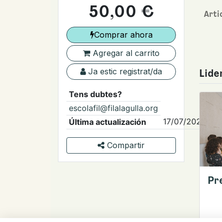
50,00
€
Arti
Comprar ahora
Agregar al carrito
Ja estic registrat/da
Lide
Tens dubtes?
escolafil@filalagulla.org
17/07/2025
Última actualización
Compartir
Pr