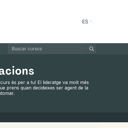
ES
cursos
Blog
Contacto
zacions
urs és per a tu! El lideratge va molt més
que prens quan decideixes ser agent de la
ntomar.