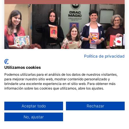
Política de privacidad
Utilizamos cookies
Podemos utilizarlas para el análisis de los datos de nuestros visitantes,
para mejorar nuestro sitio web, mostrar contenido personalizado y
brindarle una excelente experiencia en el sitio web. Para obtener más
información sobre las cookies que utilizamos, abre los ajustes.
Comencem aquest trimestre de tardor compartint amb
Aceptar todo
Rechazar
vosaltres el testimonial de l’
Àngels Seix, gerent de la
cooperativa Drac Màgic.
No, ajustar
Drac Màgic és una cooperativa d’iniciativa social amb