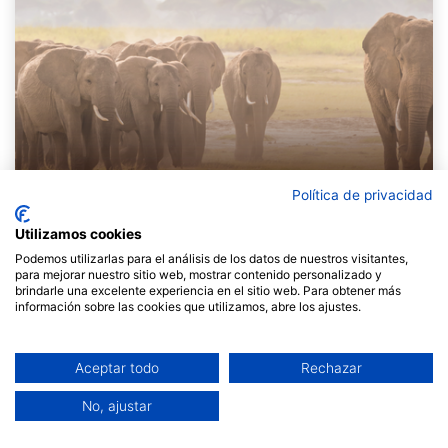
Política de privacidad
Utilizamos cookies
Podemos utilizarlas para el análisis de los datos de nuestros visitantes,
Sabíeu que en els grups d’elefants l’organització és
para mejorar nuestro sitio web, mostrar contenido personalizado y
matriarcal?
I que són les femelles més ancianes les
brindarle una excelente experiencia en el sitio web. Para obtener más
que lideren al ramat ? Són els anys d’experiència
información sobre las cookies que utilizamos, abre los ajustes.
acumulada el que les fa més aptes per a poder guiar
als seus membres, per defensar-los dels atacs
exteriors (perquè saben quan cal fugir o atacar) i, fins
Aceptar todo
Rechazar
i tot, per resoldre els conflictes que sorgeixin dins de la
mateixa comunitat.
No, ajustar
Amb la seva contribució, asseguren la